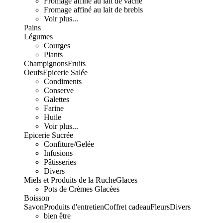
Fromage affiné au lait de vache
Fromage affiné au lait de brebis
Voir plus...
Pains
Légumes
Courges
Plants
Champignons
Fruits
Oeufs
Epicerie Salée
Condiments
Conserve
Galettes
Farine
Huile
Voir plus...
Epicerie Sucrée
Confiture/Gelée
Infusions
Pâtisseries
Divers
Miels et Produits de la Ruche
Glaces
Pots de Crèmes Glacées
Boisson
Savon
Produits d'entretien
Coffret cadeau
Fleurs
Divers
bien être