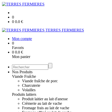
0
0
0.0
€
TERRES FERMIERES
Mon compte
0
Favoris
0
0.0
€
Mon panier
Nos Produits
Viande Fraîche
Viande fraîche de porc
Charcuterie
Volailles
Produits laitiers
Produit laitier au lait d'anesse
Crèmerie au lait de vache
Fromage frais au lait de vache