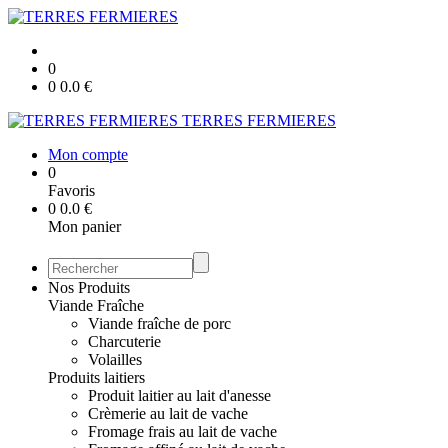
0
0
0.0
€
TERRES FERMIERES
Mon compte
0
Favoris
0
0.0
€
Mon panier
Nos Produits
Viande Fraîche
Viande fraîche de porc
Charcuterie
Volailles
Produits laitiers
Produit laitier au lait d'anesse
Crèmerie au lait de vache
Fromage frais au lait de vache