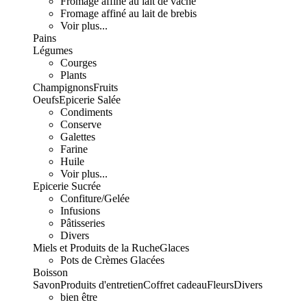
Fromage affiné au lait de vache
Fromage affiné au lait de brebis
Voir plus...
Pains
Légumes
Courges
Plants
Champignons
Fruits
Oeufs
Epicerie Salée
Condiments
Conserve
Galettes
Farine
Huile
Voir plus...
Epicerie Sucrée
Confiture/Gelée
Infusions
Pâtisseries
Divers
Miels et Produits de la Ruche
Glaces
Pots de Crèmes Glacées
Boisson
Savon
Produits d'entretien
Coffret cadeau
Fleurs
Divers
bien être