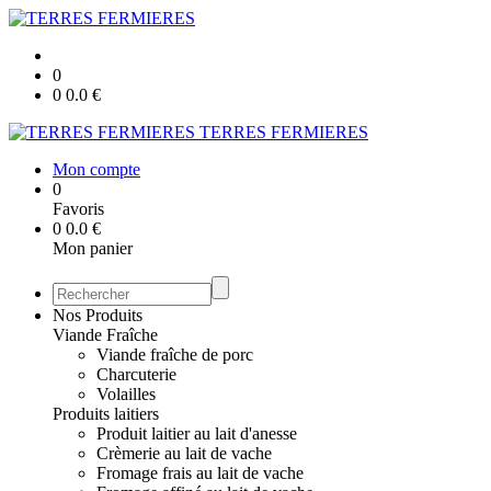
0
0
0.0
€
TERRES FERMIERES
Mon compte
0
Favoris
0
0.0
€
Mon panier
Nos Produits
Viande Fraîche
Viande fraîche de porc
Charcuterie
Volailles
Produits laitiers
Produit laitier au lait d'anesse
Crèmerie au lait de vache
Fromage frais au lait de vache