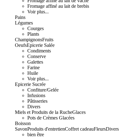
Fromage affiné au lait de vache
Fromage affiné au lait de brebis
Voir plus...
Pains
Légumes
Courges
Plants
Champignons
Fruits
Oeufs
Epicerie Salée
Condiments
Conserve
Galettes
Farine
Huile
Voir plus...
Epicerie Sucrée
Confiture/Gelée
Infusions
Pâtisseries
Divers
Miels et Produits de la Ruche
Glaces
Pots de Crèmes Glacées
Boisson
Savon
Produits d'entretien
Coffret cadeau
Fleurs
Divers
bien être