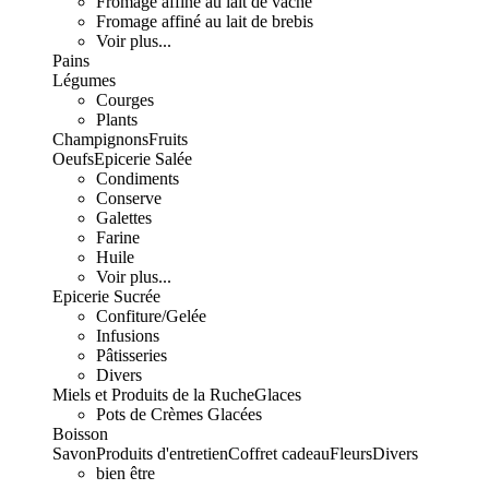
Fromage affiné au lait de vache
Fromage affiné au lait de brebis
Voir plus...
Pains
Légumes
Courges
Plants
Champignons
Fruits
Oeufs
Epicerie Salée
Condiments
Conserve
Galettes
Farine
Huile
Voir plus...
Epicerie Sucrée
Confiture/Gelée
Infusions
Pâtisseries
Divers
Miels et Produits de la Ruche
Glaces
Pots de Crèmes Glacées
Boisson
Savon
Produits d'entretien
Coffret cadeau
Fleurs
Divers
bien être