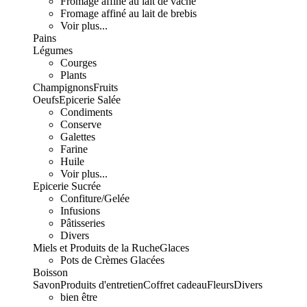
Fromage affiné au lait de vache
Fromage affiné au lait de brebis
Voir plus...
Pains
Légumes
Courges
Plants
Champignons
Fruits
Oeufs
Epicerie Salée
Condiments
Conserve
Galettes
Farine
Huile
Voir plus...
Epicerie Sucrée
Confiture/Gelée
Infusions
Pâtisseries
Divers
Miels et Produits de la Ruche
Glaces
Pots de Crèmes Glacées
Boisson
Savon
Produits d'entretien
Coffret cadeau
Fleurs
Divers
bien être