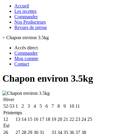
Accueil
Les recettes
Commander
Nos Producteurs
Revues de presse
>
Chapon environ 3.5kg
Accès direct
Commander
Mon compte
Contact
Chapon environ 3.5kg
Hiver
52-53
1
2
3
4
5
6
7
8
9
10
11
Printemps
12
13
14
15
16
17
18
19
20
21
22
23
24
25
Été
26
27
28
29
30
31
32
33
34
35
36
37
38