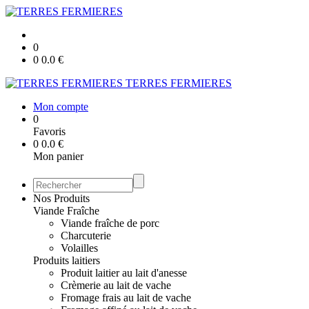
0
0
0.0
€
TERRES FERMIERES
Mon compte
0
Favoris
0
0.0
€
Mon panier
Nos Produits
Viande Fraîche
Viande fraîche de porc
Charcuterie
Volailles
Produits laitiers
Produit laitier au lait d'anesse
Crèmerie au lait de vache
Fromage frais au lait de vache