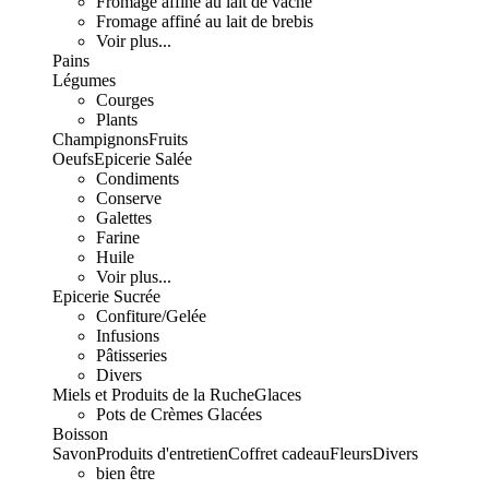
Fromage affiné au lait de vache
Fromage affiné au lait de brebis
Voir plus...
Pains
Légumes
Courges
Plants
Champignons
Fruits
Oeufs
Epicerie Salée
Condiments
Conserve
Galettes
Farine
Huile
Voir plus...
Epicerie Sucrée
Confiture/Gelée
Infusions
Pâtisseries
Divers
Miels et Produits de la Ruche
Glaces
Pots de Crèmes Glacées
Boisson
Savon
Produits d'entretien
Coffret cadeau
Fleurs
Divers
bien être