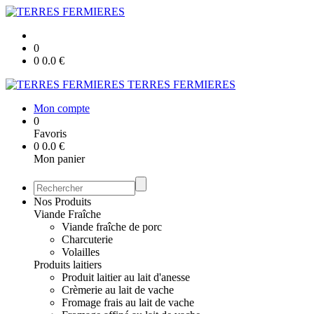
0
0
0.0
€
TERRES FERMIERES
Mon compte
0
Favoris
0
0.0
€
Mon panier
Nos Produits
Viande Fraîche
Viande fraîche de porc
Charcuterie
Volailles
Produits laitiers
Produit laitier au lait d'anesse
Crèmerie au lait de vache
Fromage frais au lait de vache