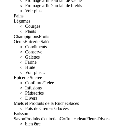
Fromage affiné au lait de vache
Fromage affiné au lait de brebis
Voir plus...
Pains
Légumes
Courges
Plants
Champignons
Fruits
Oeufs
Epicerie Salée
Condiments
Conserve
Galettes
Farine
Huile
Voir plus...
Epicerie Sucrée
Confiture/Gelée
Infusions
Pâtisseries
Divers
Miels et Produits de la Ruche
Glaces
Pots de Crèmes Glacées
Boisson
Savon
Produits d'entretien
Coffret cadeau
Fleurs
Divers
bien être