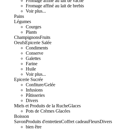
Fromage affiné au lait de vache
Fromage affiné au lait de brebis
Voir plus...
Pains
Légumes
Courges
Plants
Champignons
Fruits
Oeufs
Epicerie Salée
Condiments
Conserve
Galettes
Farine
Huile
Voir plus...
Epicerie Sucrée
Confiture/Gelée
Infusions
Pâtisseries
Divers
Miels et Produits de la Ruche
Glaces
Pots de Crèmes Glacées
Boisson
Savon
Produits d'entretien
Coffret cadeau
Fleurs
Divers
bien être