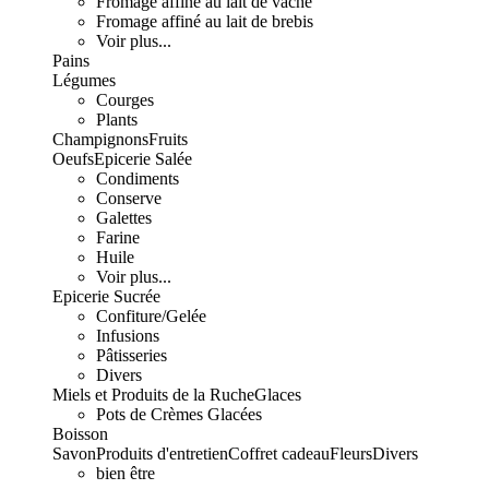
Fromage affiné au lait de vache
Fromage affiné au lait de brebis
Voir plus...
Pains
Légumes
Courges
Plants
Champignons
Fruits
Oeufs
Epicerie Salée
Condiments
Conserve
Galettes
Farine
Huile
Voir plus...
Epicerie Sucrée
Confiture/Gelée
Infusions
Pâtisseries
Divers
Miels et Produits de la Ruche
Glaces
Pots de Crèmes Glacées
Boisson
Savon
Produits d'entretien
Coffret cadeau
Fleurs
Divers
bien être