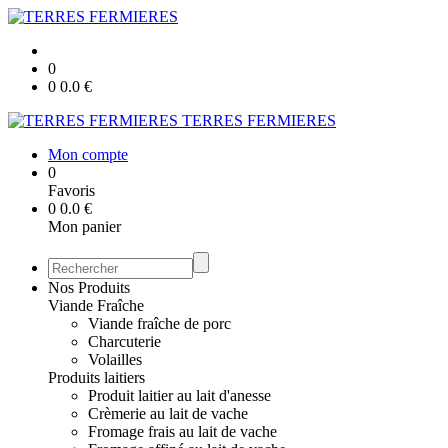
0
0
0.0
€
TERRES FERMIERES
Mon compte
0
Favoris
0
0.0
€
Mon panier
Nos Produits
Viande Fraîche
Viande fraîche de porc
Charcuterie
Volailles
Produits laitiers
Produit laitier au lait d'anesse
Crèmerie au lait de vache
Fromage frais au lait de vache