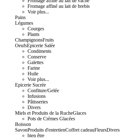
Fromage affiné au lait de vache
Fromage affiné au lait de brebis
Voir plus...
Pains
Légumes
Courges
Plants
Champignons
Fruits
Oeufs
Epicerie Salée
Condiments
Conserve
Galettes
Farine
Huile
Voir plus...
Epicerie Sucrée
Confiture/Gelée
Infusions
Pâtisseries
Divers
Miels et Produits de la Ruche
Glaces
Pots de Crèmes Glacées
Boisson
Savon
Produits d'entretien
Coffret cadeau
Fleurs
Divers
bien être