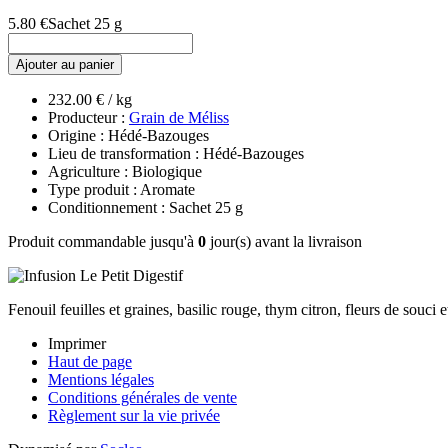
5.80 €
Sachet 25 g
Ajouter au panier
232.00 € / kg
Producteur :
Grain de Méliss
Origine : Hédé-Bazouges
Lieu de transformation : Hédé-Bazouges
Agriculture : Biologique
Type produit : Aromate
Conditionnement : Sachet 25 g
Produit commandable jusqu'à
0
jour(s) avant la livraison
Fenouil feuilles et graines, basilic rouge, thym citron, fleurs de souc
Imprimer
Haut de page
Mentions légales
Conditions générales de vente
Règlement sur la vie privée