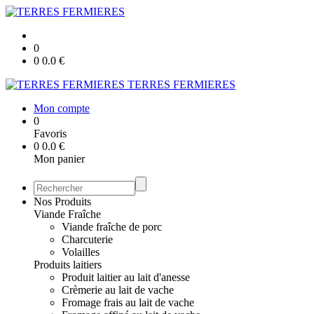
0
0
0.0
€
TERRES FERMIERES
Mon compte
0
Favoris
0
0.0
€
Mon panier
Nos Produits
Viande Fraîche
Viande fraîche de porc
Charcuterie
Volailles
Produits laitiers
Produit laitier au lait d'anesse
Crèmerie au lait de vache
Fromage frais au lait de vache