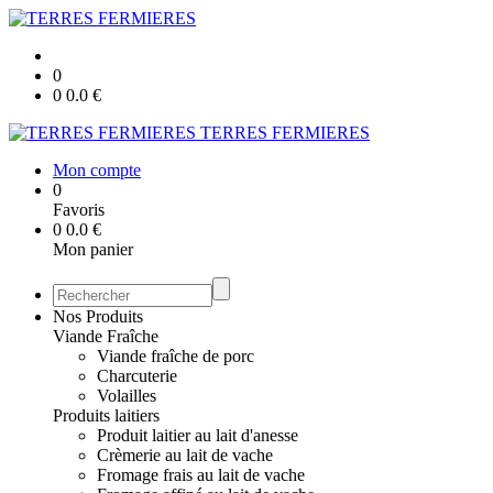
0
0
0.0
€
TERRES FERMIERES
Mon compte
0
Favoris
0
0.0
€
Mon panier
Nos Produits
Viande Fraîche
Viande fraîche de porc
Charcuterie
Volailles
Produits laitiers
Produit laitier au lait d'anesse
Crèmerie au lait de vache
Fromage frais au lait de vache