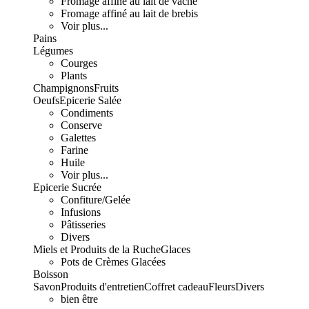
Fromage affiné au lait de vache
Fromage affiné au lait de brebis
Voir plus...
Pains
Légumes
Courges
Plants
Champignons
Fruits
Oeufs
Epicerie Salée
Condiments
Conserve
Galettes
Farine
Huile
Voir plus...
Epicerie Sucrée
Confiture/Gelée
Infusions
Pâtisseries
Divers
Miels et Produits de la Ruche
Glaces
Pots de Crèmes Glacées
Boisson
Savon
Produits d'entretien
Coffret cadeau
Fleurs
Divers
bien être