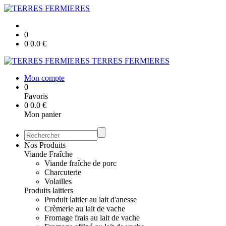
0
0
0.0
€
TERRES FERMIERES
Mon compte
0
Favoris
0
0.0
€
Mon panier
Nos Produits
Viande Fraîche
Viande fraîche de porc
Charcuterie
Volailles
Produits laitiers
Produit laitier au lait d'anesse
Crèmerie au lait de vache
Fromage frais au lait de vache