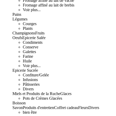
Fromage affiné au lait de vache
Fromage affiné au lait de brebis
Voir plus...
Pains
Légumes
Courges
Plants
Champignons
Fruits
Oeufs
Epicerie Salée
Condiments
Conserve
Galettes
Farine
Huile
Voir plus...
Epicerie Sucrée
Confiture/Gelée
Infusions
Pâtisseries
Divers
Miels et Produits de la Ruche
Glaces
Pots de Crèmes Glacées
Boisson
Savon
Produits d'entretien
Coffret cadeau
Fleurs
Divers
bien être