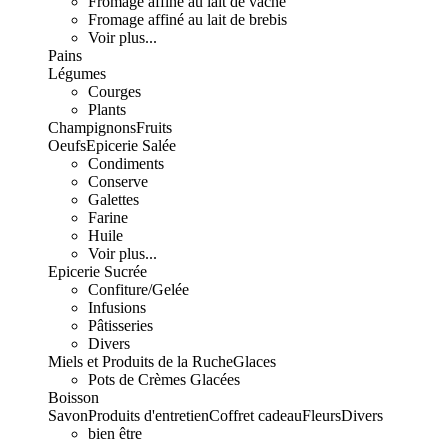
Fromage affiné au lait de vache
Fromage affiné au lait de brebis
Voir plus...
Pains
Légumes
Courges
Plants
Champignons
Fruits
Oeufs
Epicerie Salée
Condiments
Conserve
Galettes
Farine
Huile
Voir plus...
Epicerie Sucrée
Confiture/Gelée
Infusions
Pâtisseries
Divers
Miels et Produits de la Ruche
Glaces
Pots de Crèmes Glacées
Boisson
Savon
Produits d'entretien
Coffret cadeau
Fleurs
Divers
bien être