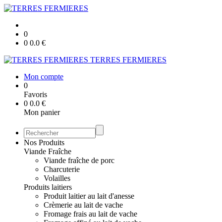
0
0
0.0
€
TERRES FERMIERES
Mon compte
0
Favoris
0
0.0
€
Mon panier
Nos Produits
Viande Fraîche
Viande fraîche de porc
Charcuterie
Volailles
Produits laitiers
Produit laitier au lait d'anesse
Crèmerie au lait de vache
Fromage frais au lait de vache