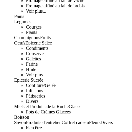
Fromage affiné au lait de vache
Fromage affiné au lait de brebis
Voir plus...
Pains
Légumes
Courges
Plants
Champignons
Fruits
Oeufs
Epicerie Salée
Condiments
Conserve
Galettes
Farine
Huile
Voir plus...
Epicerie Sucrée
Confiture/Gelée
Infusions
Pâtisseries
Divers
Miels et Produits de la Ruche
Glaces
Pots de Crèmes Glacées
Boisson
Savon
Produits d'entretien
Coffret cadeau
Fleurs
Divers
bien être