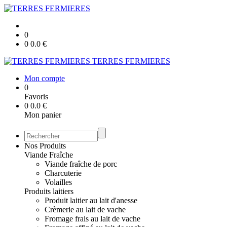
0
0
0.0
€
TERRES FERMIERES
Mon compte
0
Favoris
0
0.0
€
Mon panier
Nos Produits
Viande Fraîche
Viande fraîche de porc
Charcuterie
Volailles
Produits laitiers
Produit laitier au lait d'anesse
Crèmerie au lait de vache
Fromage frais au lait de vache