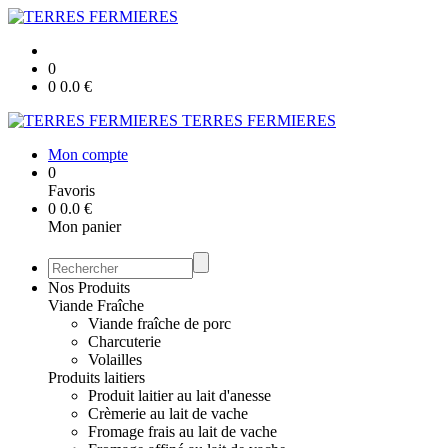
0
0
0.0
€
TERRES FERMIERES
Mon compte
0
Favoris
0
0.0
€
Mon panier
Nos Produits
Viande Fraîche
Viande fraîche de porc
Charcuterie
Volailles
Produits laitiers
Produit laitier au lait d'anesse
Crèmerie au lait de vache
Fromage frais au lait de vache