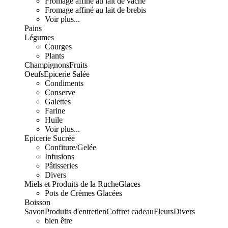
Fromage affiné au lait de vache
Fromage affiné au lait de brebis
Voir plus...
Pains
Légumes
Courges
Plants
Champignons
Fruits
Oeufs
Epicerie Salée
Condiments
Conserve
Galettes
Farine
Huile
Voir plus...
Epicerie Sucrée
Confiture/Gelée
Infusions
Pâtisseries
Divers
Miels et Produits de la Ruche
Glaces
Pots de Crèmes Glacées
Boisson
Savon
Produits d'entretien
Coffret cadeau
Fleurs
Divers
bien être