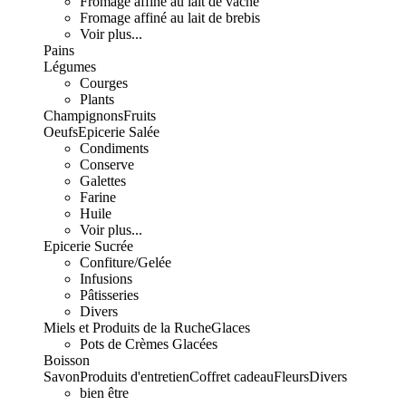
Fromage affiné au lait de vache
Fromage affiné au lait de brebis
Voir plus...
Pains
Légumes
Courges
Plants
Champignons
Fruits
Oeufs
Epicerie Salée
Condiments
Conserve
Galettes
Farine
Huile
Voir plus...
Epicerie Sucrée
Confiture/Gelée
Infusions
Pâtisseries
Divers
Miels et Produits de la Ruche
Glaces
Pots de Crèmes Glacées
Boisson
Savon
Produits d'entretien
Coffret cadeau
Fleurs
Divers
bien être