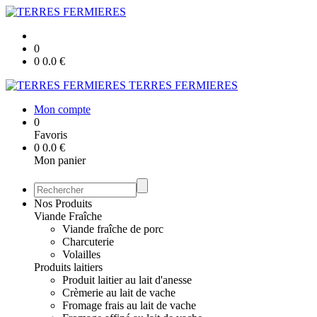
0
0
0.0
€
TERRES FERMIERES
Mon compte
0
Favoris
0
0.0
€
Mon panier
Nos Produits
Viande Fraîche
Viande fraîche de porc
Charcuterie
Volailles
Produits laitiers
Produit laitier au lait d'anesse
Crèmerie au lait de vache
Fromage frais au lait de vache