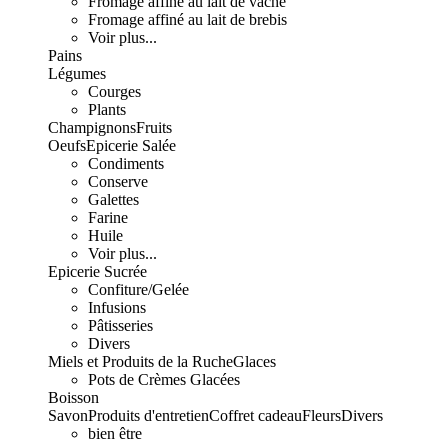
Fromage affiné au lait de vache
Fromage affiné au lait de brebis
Voir plus...
Pains
Légumes
Courges
Plants
Champignons
Fruits
Oeufs
Epicerie Salée
Condiments
Conserve
Galettes
Farine
Huile
Voir plus...
Epicerie Sucrée
Confiture/Gelée
Infusions
Pâtisseries
Divers
Miels et Produits de la Ruche
Glaces
Pots de Crèmes Glacées
Boisson
Savon
Produits d'entretien
Coffret cadeau
Fleurs
Divers
bien être