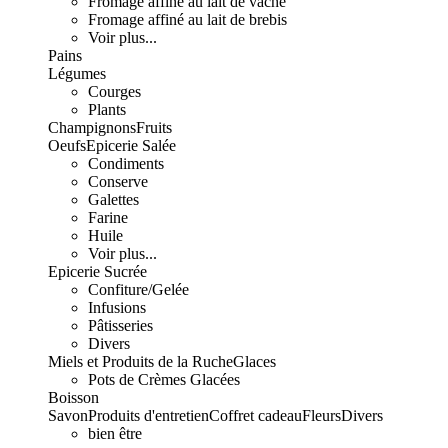
Fromage affiné au lait de vache
Fromage affiné au lait de brebis
Voir plus...
Pains
Légumes
Courges
Plants
Champignons
Fruits
Oeufs
Epicerie Salée
Condiments
Conserve
Galettes
Farine
Huile
Voir plus...
Epicerie Sucrée
Confiture/Gelée
Infusions
Pâtisseries
Divers
Miels et Produits de la Ruche
Glaces
Pots de Crèmes Glacées
Boisson
Savon
Produits d'entretien
Coffret cadeau
Fleurs
Divers
bien être