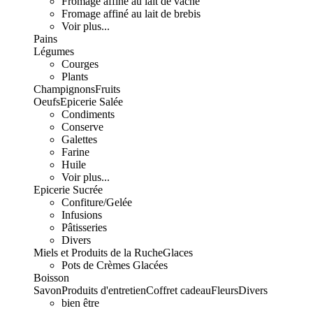
Fromage affiné au lait de vache
Fromage affiné au lait de brebis
Voir plus...
Pains
Légumes
Courges
Plants
Champignons
Fruits
Oeufs
Epicerie Salée
Condiments
Conserve
Galettes
Farine
Huile
Voir plus...
Epicerie Sucrée
Confiture/Gelée
Infusions
Pâtisseries
Divers
Miels et Produits de la Ruche
Glaces
Pots de Crèmes Glacées
Boisson
Savon
Produits d'entretien
Coffret cadeau
Fleurs
Divers
bien être