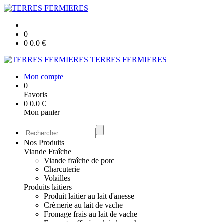
0
0
0.0
€
TERRES FERMIERES
Mon compte
0
Favoris
0
0.0
€
Mon panier
Nos Produits
Viande Fraîche
Viande fraîche de porc
Charcuterie
Volailles
Produits laitiers
Produit laitier au lait d'anesse
Crèmerie au lait de vache
Fromage frais au lait de vache