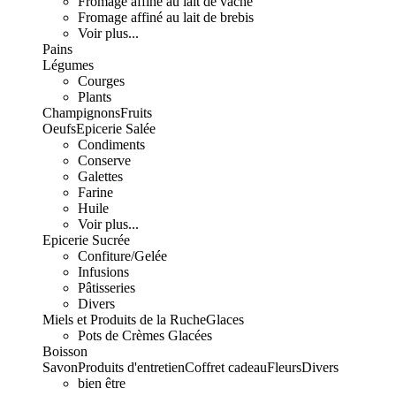
Fromage affiné au lait de vache
Fromage affiné au lait de brebis
Voir plus...
Pains
Légumes
Courges
Plants
Champignons
Fruits
Oeufs
Epicerie Salée
Condiments
Conserve
Galettes
Farine
Huile
Voir plus...
Epicerie Sucrée
Confiture/Gelée
Infusions
Pâtisseries
Divers
Miels et Produits de la Ruche
Glaces
Pots de Crèmes Glacées
Boisson
Savon
Produits d'entretien
Coffret cadeau
Fleurs
Divers
bien être