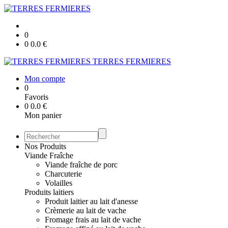
0
0
0.0
€
TERRES FERMIERES
Mon compte
0
Favoris
0
0.0
€
Mon panier
Nos Produits
Viande Fraîche
Viande fraîche de porc
Charcuterie
Volailles
Produits laitiers
Produit laitier au lait d'anesse
Crèmerie au lait de vache
Fromage frais au lait de vache