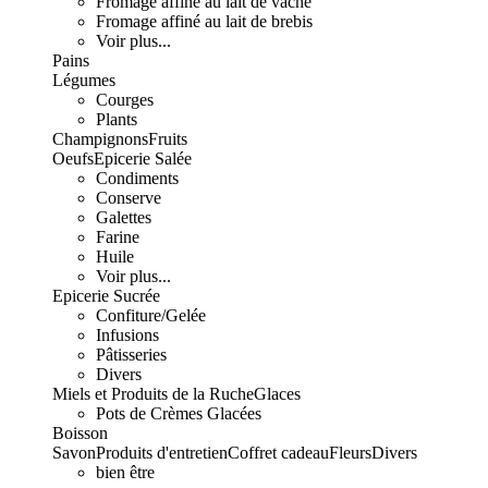
Fromage affiné au lait de vache
Fromage affiné au lait de brebis
Voir plus...
Pains
Légumes
Courges
Plants
Champignons
Fruits
Oeufs
Epicerie Salée
Condiments
Conserve
Galettes
Farine
Huile
Voir plus...
Epicerie Sucrée
Confiture/Gelée
Infusions
Pâtisseries
Divers
Miels et Produits de la Ruche
Glaces
Pots de Crèmes Glacées
Boisson
Savon
Produits d'entretien
Coffret cadeau
Fleurs
Divers
bien être