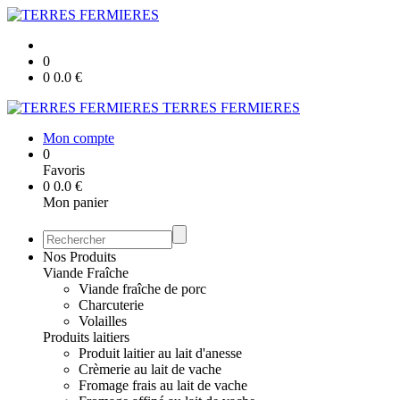
0
0
0.0
€
TERRES FERMIERES
Mon compte
0
Favoris
0
0.0
€
Mon panier
Nos Produits
Viande Fraîche
Viande fraîche de porc
Charcuterie
Volailles
Produits laitiers
Produit laitier au lait d'anesse
Crèmerie au lait de vache
Fromage frais au lait de vache