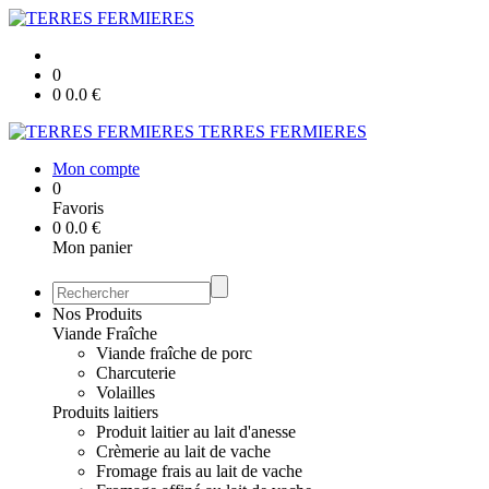
0
0
0.0
€
TERRES FERMIERES
Mon compte
0
Favoris
0
0.0
€
Mon panier
Nos Produits
Viande Fraîche
Viande fraîche de porc
Charcuterie
Volailles
Produits laitiers
Produit laitier au lait d'anesse
Crèmerie au lait de vache
Fromage frais au lait de vache