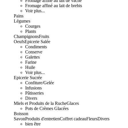
Fromage affiné au lait de vache
Fromage affiné au lait de brebis
Voir plus...
Pains
Légumes
Courges
Plants
Champignons
Fruits
Oeufs
Epicerie Salée
Condiments
Conserve
Galettes
Farine
Huile
Voir plus...
Epicerie Sucrée
Confiture/Gelée
Infusions
Pâtisseries
Divers
Miels et Produits de la Ruche
Glaces
Pots de Crèmes Glacées
Boisson
Savon
Produits d'entretien
Coffret cadeau
Fleurs
Divers
bien être