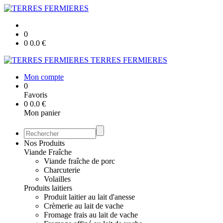
0
0
0.0
€
TERRES FERMIERES
Mon compte
0
Favoris
0
0.0
€
Mon panier
Nos Produits
Viande Fraîche
Viande fraîche de porc
Charcuterie
Volailles
Produits laitiers
Produit laitier au lait d'anesse
Crèmerie au lait de vache
Fromage frais au lait de vache