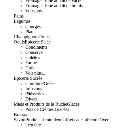
Fromage affiné au lait de vache
Fromage affiné au lait de brebis
Voir plus...
Pains
Légumes
Courges
Plants
Champignons
Fruits
Oeufs
Epicerie Salée
Condiments
Conserve
Galettes
Farine
Huile
Voir plus...
Epicerie Sucrée
Confiture/Gelée
Infusions
Pâtisseries
Divers
Miels et Produits de la Ruche
Glaces
Pots de Crèmes Glacées
Boisson
Savon
Produits d'entretien
Coffret cadeau
Fleurs
Divers
bien être