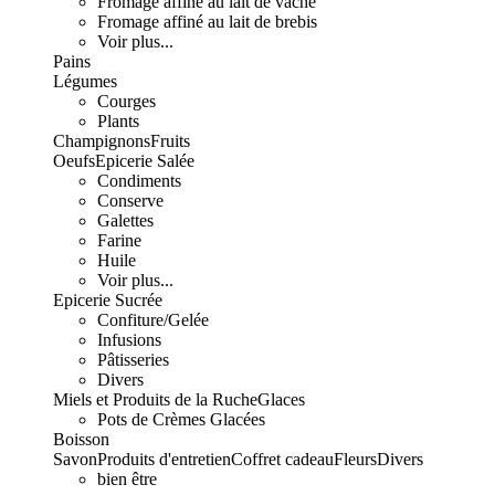
Fromage affiné au lait de vache
Fromage affiné au lait de brebis
Voir plus...
Pains
Légumes
Courges
Plants
Champignons
Fruits
Oeufs
Epicerie Salée
Condiments
Conserve
Galettes
Farine
Huile
Voir plus...
Epicerie Sucrée
Confiture/Gelée
Infusions
Pâtisseries
Divers
Miels et Produits de la Ruche
Glaces
Pots de Crèmes Glacées
Boisson
Savon
Produits d'entretien
Coffret cadeau
Fleurs
Divers
bien être