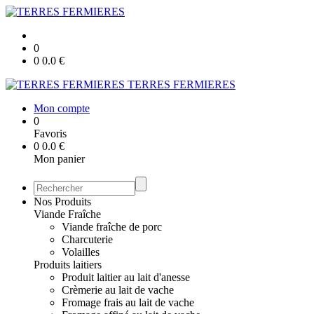
0
0
0.0
€
TERRES FERMIERES
Mon compte
0
Favoris
0
0.0
€
Mon panier
Nos Produits
Viande Fraîche
Viande fraîche de porc
Charcuterie
Volailles
Produits laitiers
Produit laitier au lait d'anesse
Crèmerie au lait de vache
Fromage frais au lait de vache