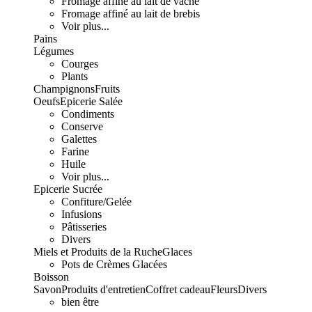
Fromage affiné au lait de vache
Fromage affiné au lait de brebis
Voir plus...
Pains
Légumes
Courges
Plants
Champignons
Fruits
Oeufs
Epicerie Salée
Condiments
Conserve
Galettes
Farine
Huile
Voir plus...
Epicerie Sucrée
Confiture/Gelée
Infusions
Pâtisseries
Divers
Miels et Produits de la Ruche
Glaces
Pots de Crèmes Glacées
Boisson
Savon
Produits d'entretien
Coffret cadeau
Fleurs
Divers
bien être