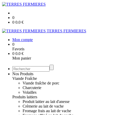
0
0
0.0
€
TERRES FERMIERES
Mon compte
0
Favoris
0
0.0
€
Mon panier
Nos Produits
Viande Fraîche
Viande fraîche de porc
Charcuterie
Volailles
Produits laitiers
Produit laitier au lait d'anesse
Crèmerie au lait de vache
Fromage frais au lait de vache