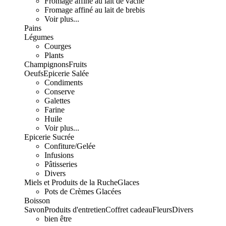
Fromage affiné au lait de vache
Fromage affiné au lait de brebis
Voir plus...
Pains
Légumes
Courges
Plants
Champignons
Fruits
Oeufs
Epicerie Salée
Condiments
Conserve
Galettes
Farine
Huile
Voir plus...
Epicerie Sucrée
Confiture/Gelée
Infusions
Pâtisseries
Divers
Miels et Produits de la Ruche
Glaces
Pots de Crèmes Glacées
Boisson
Savon
Produits d'entretien
Coffret cadeau
Fleurs
Divers
bien être