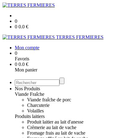
0
0
0.0
€
TERRES FERMIERES
Mon compte
0
Favoris
0
0.0
€
Mon panier
Nos Produits
Viande Fraîche
Viande fraîche de porc
Charcuterie
Volailles
Produits laitiers
Produit laitier au lait d'anesse
Crèmerie au lait de vache
Fromage frais au lait de vache