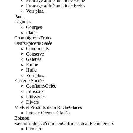
Fromage affiné au lait de vache
Fromage affiné au lait de brebis
Voir plus...
Pains
Légumes
Courges
Plants
Champignons
Fruits
Oeufs
Epicerie Salée
Condiments
Conserve
Galettes
Farine
Huile
Voir plus...
Epicerie Sucrée
Confiture/Gelée
Infusions
Pâtisseries
Divers
Miels et Produits de la Ruche
Glaces
Pots de Crèmes Glacées
Boisson
Savon
Produits d'entretien
Coffret cadeau
Fleurs
Divers
bien être