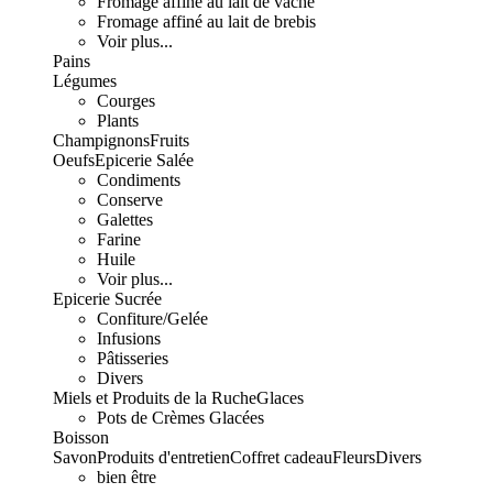
Fromage affiné au lait de vache
Fromage affiné au lait de brebis
Voir plus...
Pains
Légumes
Courges
Plants
Champignons
Fruits
Oeufs
Epicerie Salée
Condiments
Conserve
Galettes
Farine
Huile
Voir plus...
Epicerie Sucrée
Confiture/Gelée
Infusions
Pâtisseries
Divers
Miels et Produits de la Ruche
Glaces
Pots de Crèmes Glacées
Boisson
Savon
Produits d'entretien
Coffret cadeau
Fleurs
Divers
bien être