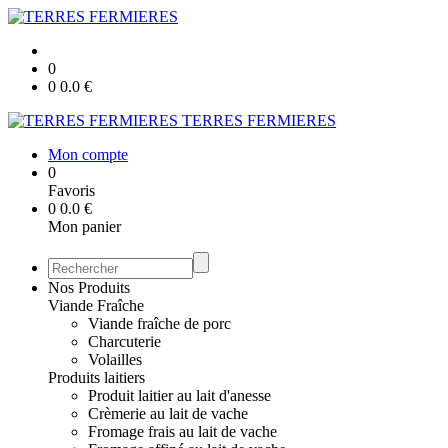
0
0
0.0
€
TERRES FERMIERES
Mon compte
0
Favoris
0
0.0
€
Mon panier
Nos Produits
Viande Fraîche
Viande fraîche de porc
Charcuterie
Volailles
Produits laitiers
Produit laitier au lait d'anesse
Crèmerie au lait de vache
Fromage frais au lait de vache