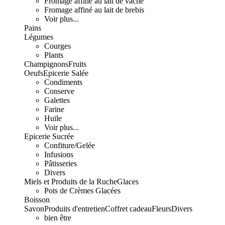
Fromage affiné au lait de vache
Fromage affiné au lait de brebis
Voir plus...
Pains
Légumes
Courges
Plants
Champignons
Fruits
Oeufs
Epicerie Salée
Condiments
Conserve
Galettes
Farine
Huile
Voir plus...
Epicerie Sucrée
Confiture/Gelée
Infusions
Pâtisseries
Divers
Miels et Produits de la Ruche
Glaces
Pots de Crèmes Glacées
Boisson
Savon
Produits d'entretien
Coffret cadeau
Fleurs
Divers
bien être