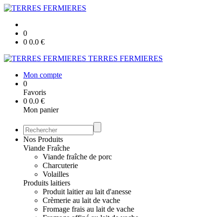
0
0
0.0
€
TERRES FERMIERES
Mon compte
0
Favoris
0
0.0
€
Mon panier
Nos Produits
Viande Fraîche
Viande fraîche de porc
Charcuterie
Volailles
Produits laitiers
Produit laitier au lait d'anesse
Crèmerie au lait de vache
Fromage frais au lait de vache