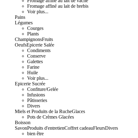
Fromage affiné au lait de vache
Fromage affiné au lait de brebis
Voir plus...
Pains
Légumes
Courges
Plants
Champignons
Fruits
Oeufs
Epicerie Salée
Condiments
Conserve
Galettes
Farine
Huile
Voir plus...
Epicerie Sucrée
Confiture/Gelée
Infusions
Pâtisseries
Divers
Miels et Produits de la Ruche
Glaces
Pots de Crèmes Glacées
Boisson
Savon
Produits d'entretien
Coffret cadeau
Fleurs
Divers
bien être