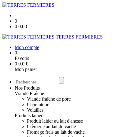
0
0
0.0
€
TERRES FERMIERES
Mon compte
0
Favoris
0
0.0
€
Mon panier
Nos Produits
Viande Fraîche
Viande fraîche de porc
Charcuterie
Volailles
Produits laitiers
Produit laitier au lait d'anesse
Crèmerie au lait de vache
Fromage frais au lait de vache