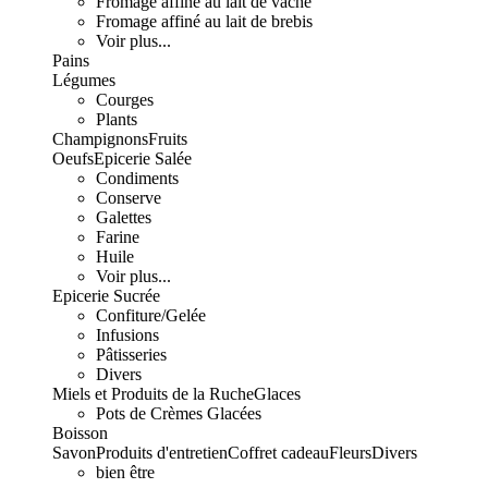
Fromage affiné au lait de vache
Fromage affiné au lait de brebis
Voir plus...
Pains
Légumes
Courges
Plants
Champignons
Fruits
Oeufs
Epicerie Salée
Condiments
Conserve
Galettes
Farine
Huile
Voir plus...
Epicerie Sucrée
Confiture/Gelée
Infusions
Pâtisseries
Divers
Miels et Produits de la Ruche
Glaces
Pots de Crèmes Glacées
Boisson
Savon
Produits d'entretien
Coffret cadeau
Fleurs
Divers
bien être