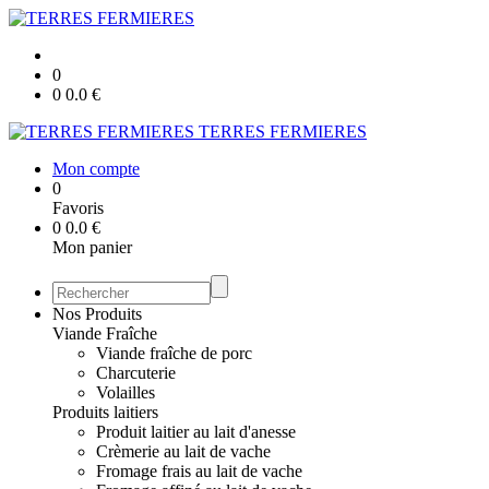
0
0
0.0
€
TERRES FERMIERES
Mon compte
0
Favoris
0
0.0
€
Mon panier
Nos Produits
Viande Fraîche
Viande fraîche de porc
Charcuterie
Volailles
Produits laitiers
Produit laitier au lait d'anesse
Crèmerie au lait de vache
Fromage frais au lait de vache