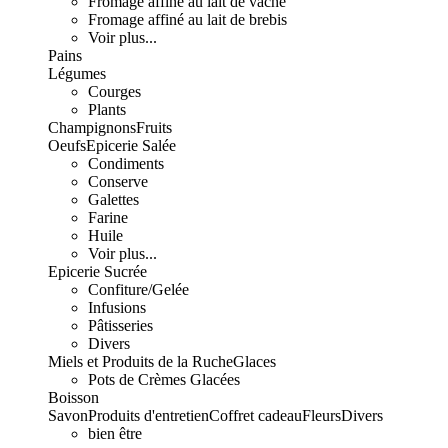
Fromage affiné au lait de vache
Fromage affiné au lait de brebis
Voir plus...
Pains
Légumes
Courges
Plants
Champignons
Fruits
Oeufs
Epicerie Salée
Condiments
Conserve
Galettes
Farine
Huile
Voir plus...
Epicerie Sucrée
Confiture/Gelée
Infusions
Pâtisseries
Divers
Miels et Produits de la Ruche
Glaces
Pots de Crèmes Glacées
Boisson
Savon
Produits d'entretien
Coffret cadeau
Fleurs
Divers
bien être