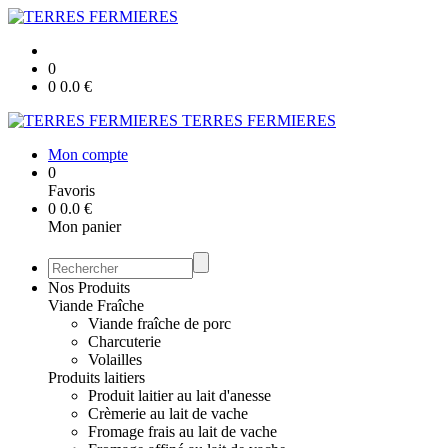
0
0
0.0
€
TERRES FERMIERES
Mon compte
0
Favoris
0
0.0
€
Mon panier
Nos Produits
Viande Fraîche
Viande fraîche de porc
Charcuterie
Volailles
Produits laitiers
Produit laitier au lait d'anesse
Crèmerie au lait de vache
Fromage frais au lait de vache