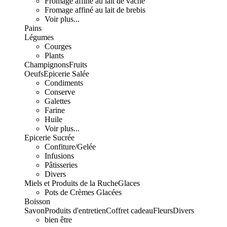
Fromage affiné au lait de vache
Fromage affiné au lait de brebis
Voir plus...
Pains
Légumes
Courges
Plants
Champignons
Fruits
Oeufs
Epicerie Salée
Condiments
Conserve
Galettes
Farine
Huile
Voir plus...
Epicerie Sucrée
Confiture/Gelée
Infusions
Pâtisseries
Divers
Miels et Produits de la Ruche
Glaces
Pots de Crèmes Glacées
Boisson
Savon
Produits d'entretien
Coffret cadeau
Fleurs
Divers
bien être