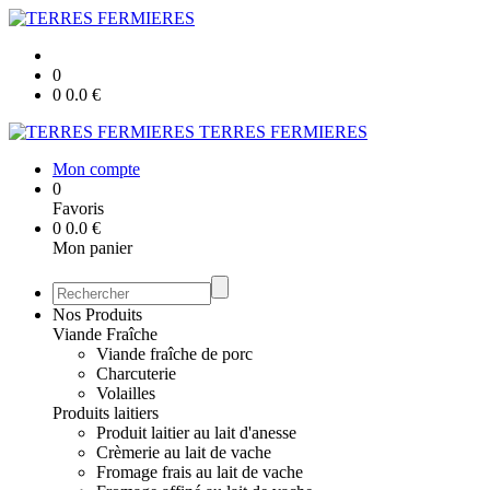
0
0
0.0
€
TERRES FERMIERES
Mon compte
0
Favoris
0
0.0
€
Mon panier
Nos Produits
Viande Fraîche
Viande fraîche de porc
Charcuterie
Volailles
Produits laitiers
Produit laitier au lait d'anesse
Crèmerie au lait de vache
Fromage frais au lait de vache