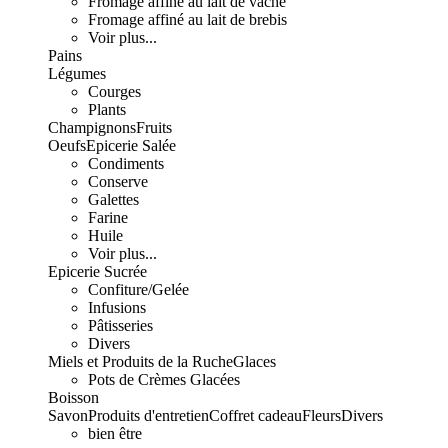
Fromage affiné au lait de vache
Fromage affiné au lait de brebis
Voir plus...
Pains
Légumes
Courges
Plants
Champignons
Fruits
Oeufs
Epicerie Salée
Condiments
Conserve
Galettes
Farine
Huile
Voir plus...
Epicerie Sucrée
Confiture/Gelée
Infusions
Pâtisseries
Divers
Miels et Produits de la Ruche
Glaces
Pots de Crèmes Glacées
Boisson
Savon
Produits d'entretien
Coffret cadeau
Fleurs
Divers
bien être