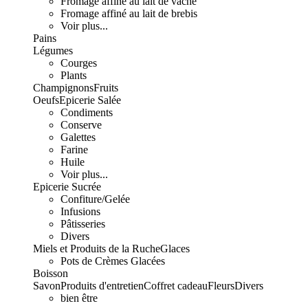
Fromage affiné au lait de vache
Fromage affiné au lait de brebis
Voir plus...
Pains
Légumes
Courges
Plants
Champignons
Fruits
Oeufs
Epicerie Salée
Condiments
Conserve
Galettes
Farine
Huile
Voir plus...
Epicerie Sucrée
Confiture/Gelée
Infusions
Pâtisseries
Divers
Miels et Produits de la Ruche
Glaces
Pots de Crèmes Glacées
Boisson
Savon
Produits d'entretien
Coffret cadeau
Fleurs
Divers
bien être