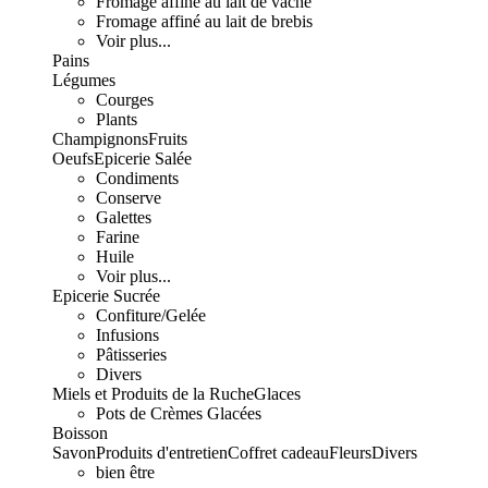
Fromage affiné au lait de vache
Fromage affiné au lait de brebis
Voir plus...
Pains
Légumes
Courges
Plants
Champignons
Fruits
Oeufs
Epicerie Salée
Condiments
Conserve
Galettes
Farine
Huile
Voir plus...
Epicerie Sucrée
Confiture/Gelée
Infusions
Pâtisseries
Divers
Miels et Produits de la Ruche
Glaces
Pots de Crèmes Glacées
Boisson
Savon
Produits d'entretien
Coffret cadeau
Fleurs
Divers
bien être