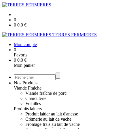
0
0
0.0
€
TERRES FERMIERES
Mon compte
0
Favoris
0
0.0
€
Mon panier
Nos Produits
Viande Fraîche
Viande fraîche de porc
Charcuterie
Volailles
Produits laitiers
Produit laitier au lait d'anesse
Crèmerie au lait de vache
Fromage frais au lait de vache