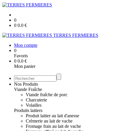
0
0
0.0
€
TERRES FERMIERES
Mon compte
0
Favoris
0
0.0
€
Mon panier
Nos Produits
Viande Fraîche
Viande fraîche de porc
Charcuterie
Volailles
Produits laitiers
Produit laitier au lait d'anesse
Crèmerie au lait de vache
Fromage frais au lait de vache