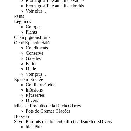
Fromage affiné au lait de vache
Fromage affiné au lait de brebis
Voir plus...
Pains
Légumes
Courges
Plants
Champignons
Fruits
Oeufs
Epicerie Salée
Condiments
Conserve
Galettes
Farine
Huile
Voir plus...
Epicerie Sucrée
Confiture/Gelée
Infusions
Pâtisseries
Divers
Miels et Produits de la Ruche
Glaces
Pots de Crèmes Glacées
Boisson
Savon
Produits d'entretien
Coffret cadeau
Fleurs
Divers
bien être