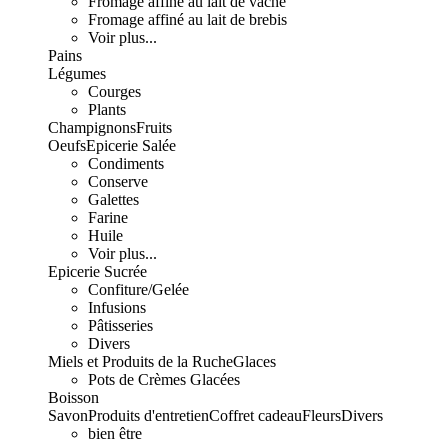
Fromage affiné au lait de vache
Fromage affiné au lait de brebis
Voir plus...
Pains
Légumes
Courges
Plants
Champignons
Fruits
Oeufs
Epicerie Salée
Condiments
Conserve
Galettes
Farine
Huile
Voir plus...
Epicerie Sucrée
Confiture/Gelée
Infusions
Pâtisseries
Divers
Miels et Produits de la Ruche
Glaces
Pots de Crèmes Glacées
Boisson
Savon
Produits d'entretien
Coffret cadeau
Fleurs
Divers
bien être