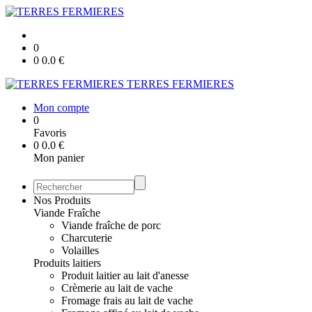
0
0
0.0
€
TERRES FERMIERES
Mon compte
0
Favoris
0
0.0
€
Mon panier
Nos Produits
Viande Fraîche
Viande fraîche de porc
Charcuterie
Volailles
Produits laitiers
Produit laitier au lait d'anesse
Crèmerie au lait de vache
Fromage frais au lait de vache