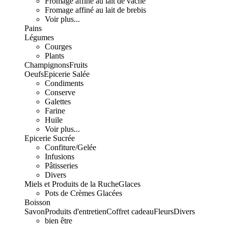
Fromage affiné au lait de vache
Fromage affiné au lait de brebis
Voir plus...
Pains
Légumes
Courges
Plants
Champignons
Fruits
Oeufs
Epicerie Salée
Condiments
Conserve
Galettes
Farine
Huile
Voir plus...
Epicerie Sucrée
Confiture/Gelée
Infusions
Pâtisseries
Divers
Miels et Produits de la Ruche
Glaces
Pots de Crèmes Glacées
Boisson
Savon
Produits d'entretien
Coffret cadeau
Fleurs
Divers
bien être