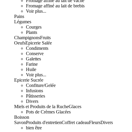
Fromage affiné au lait de vache
Fromage affiné au lait de brebis
Voir plus...
Pains
Légumes
Courges
Plants
Champignons
Fruits
Oeufs
Epicerie Salée
Condiments
Conserve
Galettes
Farine
Huile
Voir plus...
Epicerie Sucrée
Confiture/Gelée
Infusions
Pâtisseries
Divers
Miels et Produits de la Ruche
Glaces
Pots de Crèmes Glacées
Boisson
Savon
Produits d'entretien
Coffret cadeau
Fleurs
Divers
bien être