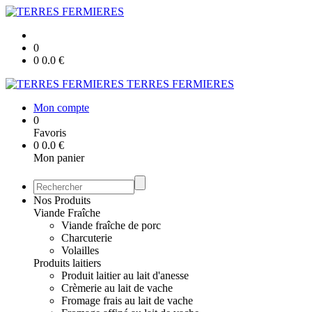
0
0
0.0
€
TERRES FERMIERES
Mon compte
0
Favoris
0
0.0
€
Mon panier
Nos Produits
Viande Fraîche
Viande fraîche de porc
Charcuterie
Volailles
Produits laitiers
Produit laitier au lait d'anesse
Crèmerie au lait de vache
Fromage frais au lait de vache