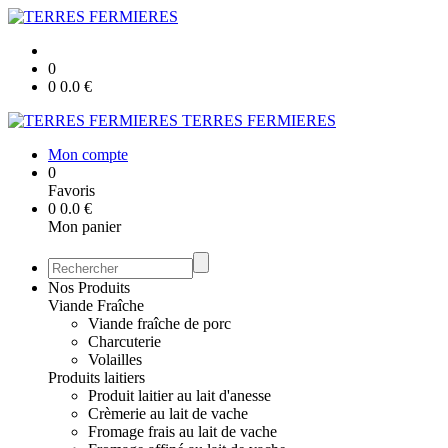
0
0
0.0
€
TERRES FERMIERES
Mon compte
0
Favoris
0
0.0
€
Mon panier
Nos Produits
Viande Fraîche
Viande fraîche de porc
Charcuterie
Volailles
Produits laitiers
Produit laitier au lait d'anesse
Crèmerie au lait de vache
Fromage frais au lait de vache