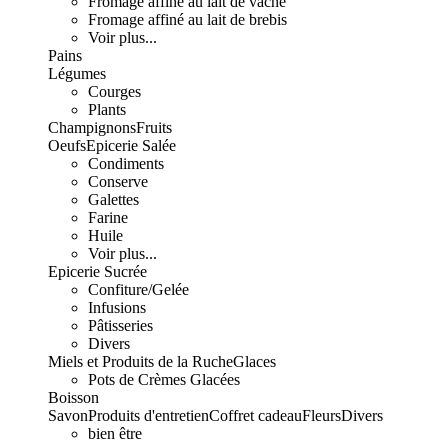
Fromage affiné au lait de vache
Fromage affiné au lait de brebis
Voir plus...
Pains
Légumes
Courges
Plants
Champignons
Fruits
Oeufs
Epicerie Salée
Condiments
Conserve
Galettes
Farine
Huile
Voir plus...
Epicerie Sucrée
Confiture/Gelée
Infusions
Pâtisseries
Divers
Miels et Produits de la Ruche
Glaces
Pots de Crèmes Glacées
Boisson
Savon
Produits d'entretien
Coffret cadeau
Fleurs
Divers
bien être