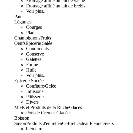
Fromage affiné au lait de vache
Fromage affiné au lait de brebis
Voir plus...
Pains
Légumes
Courges
Plants
Champignons
Fruits
Oeufs
Epicerie Salée
Condiments
Conserve
Galettes
Farine
Huile
Voir plus...
Epicerie Sucrée
Confiture/Gelée
Infusions
Pâtisseries
Divers
Miels et Produits de la Ruche
Glaces
Pots de Crèmes Glacées
Boisson
Savon
Produits d'entretien
Coffret cadeau
Fleurs
Divers
bien être