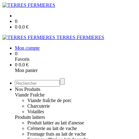
0
0
0.0
€
TERRES FERMIERES
Mon compte
0
Favoris
0
0.0
€
Mon panier
Nos Produits
Viande Fraîche
Viande fraîche de porc
Charcuterie
Volailles
Produits laitiers
Produit laitier au lait d'anesse
Crèmerie au lait de vache
Fromage frais au lait de vache