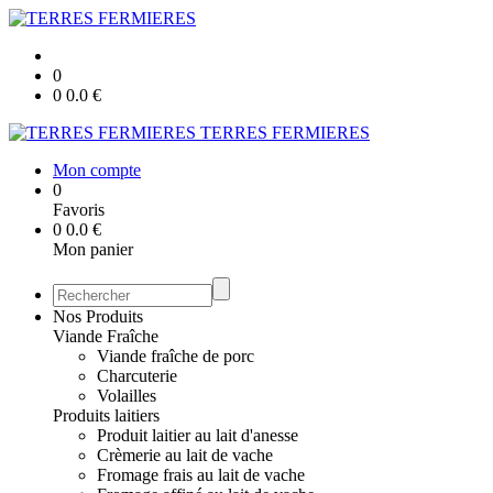
0
0
0.0
€
TERRES FERMIERES
Mon compte
0
Favoris
0
0.0
€
Mon panier
Nos Produits
Viande Fraîche
Viande fraîche de porc
Charcuterie
Volailles
Produits laitiers
Produit laitier au lait d'anesse
Crèmerie au lait de vache
Fromage frais au lait de vache