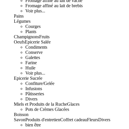
Fromage affiné au lait de vache
Fromage affiné au lait de brebis
Voir plus...
Pains
Légumes
Courges
Plants
Champignons
Fruits
Oeufs
Epicerie Salée
Condiments
Conserve
Galettes
Farine
Huile
Voir plus...
Epicerie Sucrée
Confiture/Gelée
Infusions
Pâtisseries
Divers
Miels et Produits de la Ruche
Glaces
Pots de Crèmes Glacées
Boisson
Savon
Produits d'entretien
Coffret cadeau
Fleurs
Divers
bien être