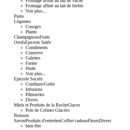
Fromage affiné au lait de vache
Fromage affiné au lait de brebis
Voir plus...
Pains
Légumes
Courges
Plants
Champignons
Fruits
Oeufs
Epicerie Salée
Condiments
Conserve
Galettes
Farine
Huile
Voir plus...
Epicerie Sucrée
Confiture/Gelée
Infusions
Pâtisseries
Divers
Miels et Produits de la Ruche
Glaces
Pots de Crèmes Glacées
Boisson
Savon
Produits d'entretien
Coffret cadeau
Fleurs
Divers
bien être