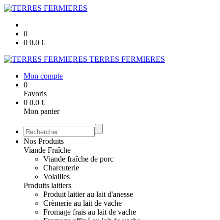
0
0
0.0
€
TERRES FERMIERES
Mon compte
0
Favoris
0
0.0
€
Mon panier
Nos Produits
Viande Fraîche
Viande fraîche de porc
Charcuterie
Volailles
Produits laitiers
Produit laitier au lait d'anesse
Crèmerie au lait de vache
Fromage frais au lait de vache