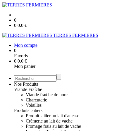
0
0
0.0
€
TERRES FERMIERES
Mon compte
0
Favoris
0
0.0
€
Mon panier
Nos Produits
Viande Fraîche
Viande fraîche de porc
Charcuterie
Volailles
Produits laitiers
Produit laitier au lait d'anesse
Crèmerie au lait de vache
Fromage frais au lait de vache