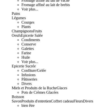
Fromage affiné au lait de vache
Fromage affiné au lait de brebis
Voir plus...
Pains
Légumes
Courges
Plants
Champignons
Fruits
Oeufs
Epicerie Salée
Condiments
Conserve
Galettes
Farine
Huile
Voir plus...
Epicerie Sucrée
Confiture/Gelée
Infusions
Pâtisseries
Divers
Miels et Produits de la Ruche
Glaces
Pots de Crèmes Glacées
Boisson
Savon
Produits d'entretien
Coffret cadeau
Fleurs
Divers
bien être