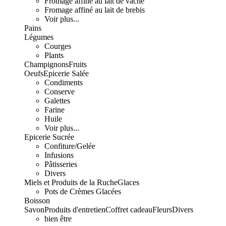
Fromage affiné au lait de vache
Fromage affiné au lait de brebis
Voir plus...
Pains
Légumes
Courges
Plants
Champignons
Fruits
Oeufs
Epicerie Salée
Condiments
Conserve
Galettes
Farine
Huile
Voir plus...
Epicerie Sucrée
Confiture/Gelée
Infusions
Pâtisseries
Divers
Miels et Produits de la Ruche
Glaces
Pots de Crèmes Glacées
Boisson
Savon
Produits d'entretien
Coffret cadeau
Fleurs
Divers
bien être