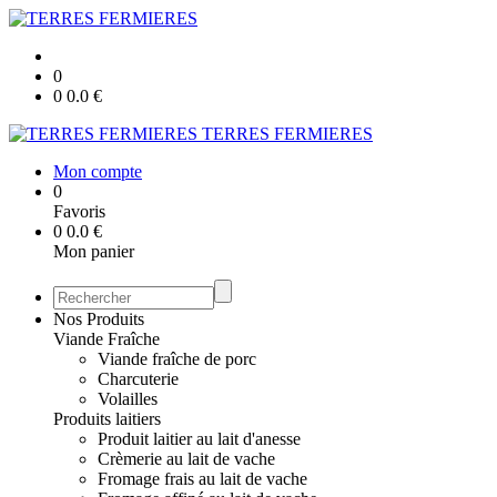
0
0
0.0
€
TERRES FERMIERES
Mon compte
0
Favoris
0
0.0
€
Mon panier
Nos Produits
Viande Fraîche
Viande fraîche de porc
Charcuterie
Volailles
Produits laitiers
Produit laitier au lait d'anesse
Crèmerie au lait de vache
Fromage frais au lait de vache