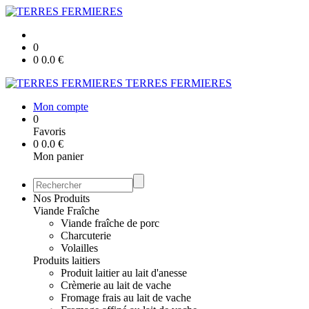
0
0
0.0
€
TERRES FERMIERES
Mon compte
0
Favoris
0
0.0
€
Mon panier
Nos Produits
Viande Fraîche
Viande fraîche de porc
Charcuterie
Volailles
Produits laitiers
Produit laitier au lait d'anesse
Crèmerie au lait de vache
Fromage frais au lait de vache