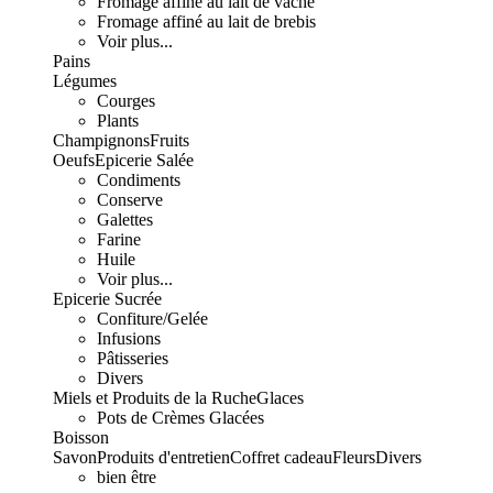
Fromage affiné au lait de vache
Fromage affiné au lait de brebis
Voir plus...
Pains
Légumes
Courges
Plants
Champignons
Fruits
Oeufs
Epicerie Salée
Condiments
Conserve
Galettes
Farine
Huile
Voir plus...
Epicerie Sucrée
Confiture/Gelée
Infusions
Pâtisseries
Divers
Miels et Produits de la Ruche
Glaces
Pots de Crèmes Glacées
Boisson
Savon
Produits d'entretien
Coffret cadeau
Fleurs
Divers
bien être