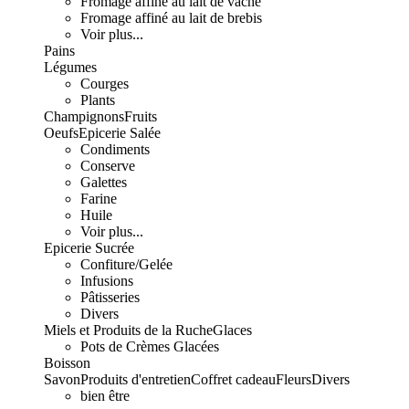
Fromage affiné au lait de vache
Fromage affiné au lait de brebis
Voir plus...
Pains
Légumes
Courges
Plants
Champignons
Fruits
Oeufs
Epicerie Salée
Condiments
Conserve
Galettes
Farine
Huile
Voir plus...
Epicerie Sucrée
Confiture/Gelée
Infusions
Pâtisseries
Divers
Miels et Produits de la Ruche
Glaces
Pots de Crèmes Glacées
Boisson
Savon
Produits d'entretien
Coffret cadeau
Fleurs
Divers
bien être