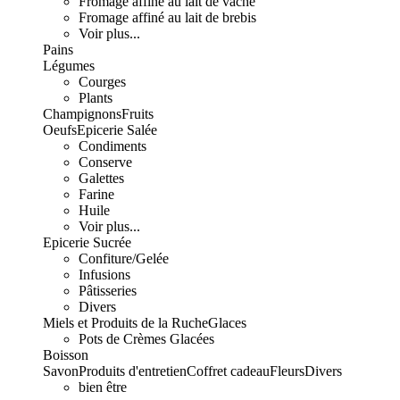
Fromage affiné au lait de vache
Fromage affiné au lait de brebis
Voir plus...
Pains
Légumes
Courges
Plants
Champignons
Fruits
Oeufs
Epicerie Salée
Condiments
Conserve
Galettes
Farine
Huile
Voir plus...
Epicerie Sucrée
Confiture/Gelée
Infusions
Pâtisseries
Divers
Miels et Produits de la Ruche
Glaces
Pots de Crèmes Glacées
Boisson
Savon
Produits d'entretien
Coffret cadeau
Fleurs
Divers
bien être