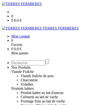
0
0
0.0
€
TERRES FERMIERES
Mon compte
0
Favoris
0
0.0
€
Mon panier
Nos Produits
Viande Fraîche
Viande fraîche de porc
Charcuterie
Volailles
Produits laitiers
Produit laitier au lait d'anesse
Crèmerie au lait de vache
Fromage frais au lait de vache