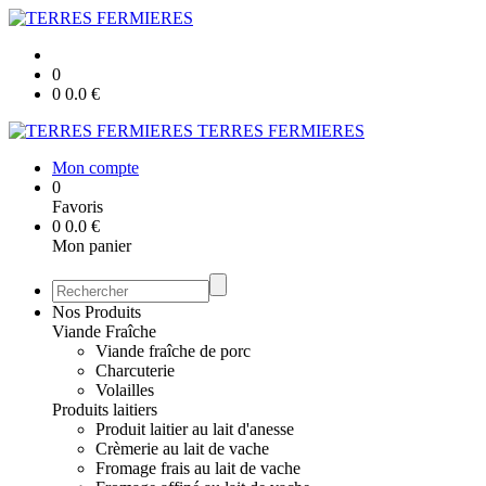
0
0
0.0
€
TERRES FERMIERES
Mon compte
0
Favoris
0
0.0
€
Mon panier
Nos Produits
Viande Fraîche
Viande fraîche de porc
Charcuterie
Volailles
Produits laitiers
Produit laitier au lait d'anesse
Crèmerie au lait de vache
Fromage frais au lait de vache