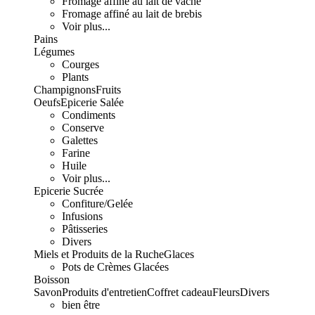
Fromage affiné au lait de vache
Fromage affiné au lait de brebis
Voir plus...
Pains
Légumes
Courges
Plants
Champignons
Fruits
Oeufs
Epicerie Salée
Condiments
Conserve
Galettes
Farine
Huile
Voir plus...
Epicerie Sucrée
Confiture/Gelée
Infusions
Pâtisseries
Divers
Miels et Produits de la Ruche
Glaces
Pots de Crèmes Glacées
Boisson
Savon
Produits d'entretien
Coffret cadeau
Fleurs
Divers
bien être